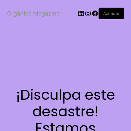
LinkedIn
Instagram
Facebook
Orgànics Magazine
Acceder
¡Disculpa este
desastre!
Estamos