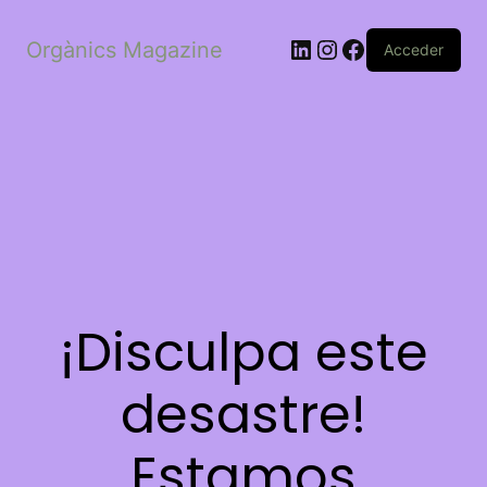
LinkedIn
Instagram
Facebook
Orgànics Magazine
Acceder
¡Disculpa este
desastre!
Estamos