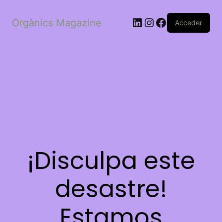
LinkedIn
Instagram
Facebook
Orgànics Magazine
Acceder
¡Disculpa este
desastre!
Estamos