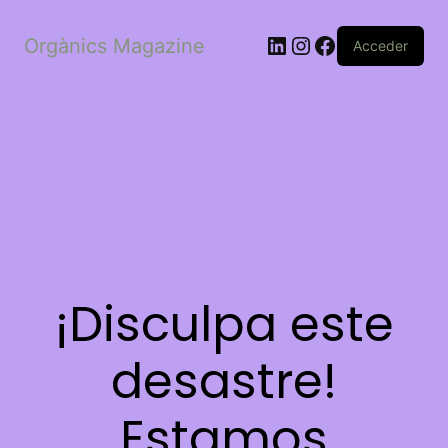
LinkedIn
Instagram
Facebook
Orgànics Magazine
Acceder
¡Disculpa este
desastre!
Estamos