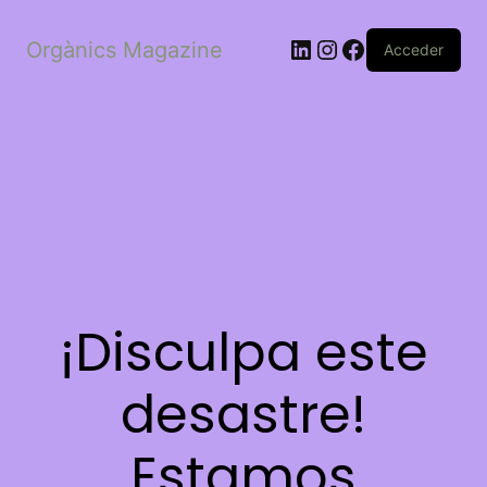
LinkedIn
Instagram
Facebook
Orgànics Magazine
Acceder
¡Disculpa este
desastre!
Estamos