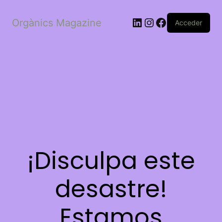
LinkedIn
Instagram
Facebook
Orgànics Magazine
Acceder
¡Disculpa este
desastre!
Estamos