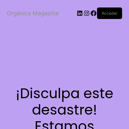
LinkedIn
Instagram
Facebook
Orgànics Magazine
Acceder
¡Disculpa este
desastre!
Estamos