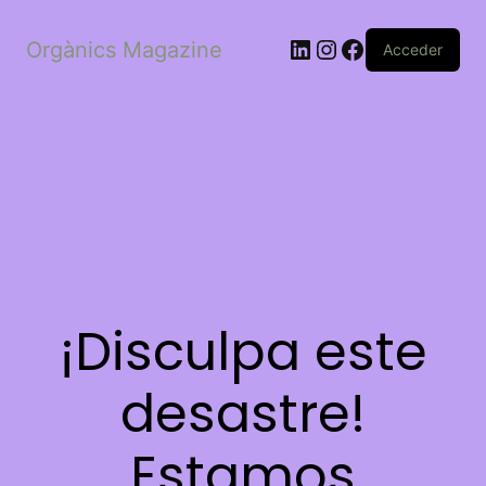
LinkedIn
Instagram
Facebook
Orgànics Magazine
Acceder
¡Disculpa este
desastre!
Estamos