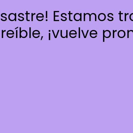
esastre! Estamos t
reíble, ¡vuelve pro