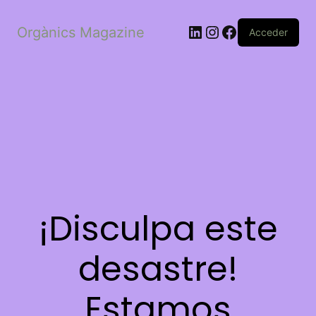
LinkedIn
Instagram
Facebook
Orgànics Magazine
Acceder
¡Disculpa este
desastre!
Estamos