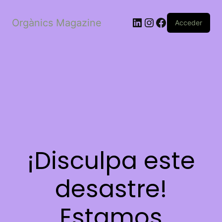
LinkedIn
Instagram
Facebook
Orgànics Magazine
Acceder
¡Disculpa este
desastre!
Estamos