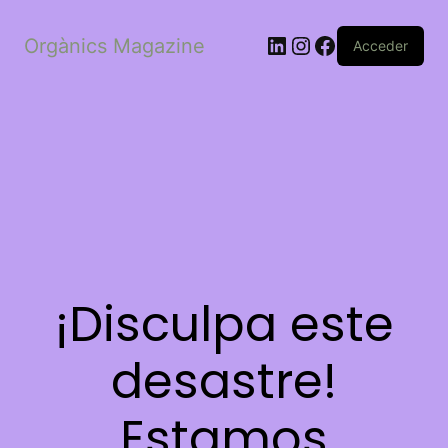
LinkedIn
Instagram
Facebook
Orgànics Magazine
Acceder
¡Disculpa este
desastre!
Estamos