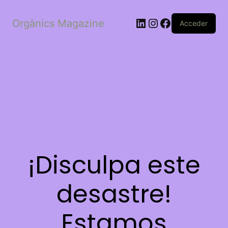
LinkedIn
Instagram
Facebook
Orgànics Magazine
Acceder
¡Disculpa este
desastre!
Estamos