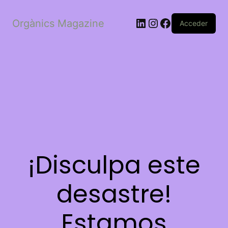
LinkedIn
Instagram
Facebook
Orgànics Magazine
Acceder
¡Disculpa este
desastre!
Estamos