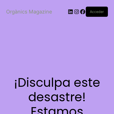
LinkedIn
Instagram
Facebook
Orgànics Magazine
Acceder
¡Disculpa este
desastre!
Estamos