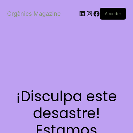
LinkedIn
Instagram
Facebook
Orgànics Magazine
Acceder
¡Disculpa este
desastre!
Estamos