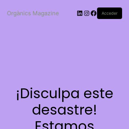
LinkedIn
Instagram
Facebook
Orgànics Magazine
Acceder
¡Disculpa este
desastre!
Estamos