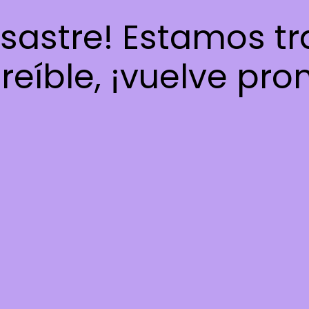
esastre! Estamos t
reíble, ¡vuelve pro