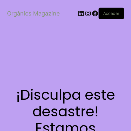
LinkedIn
Instagram
Facebook
Orgànics Magazine
Acceder
¡Disculpa este
desastre!
Estamos