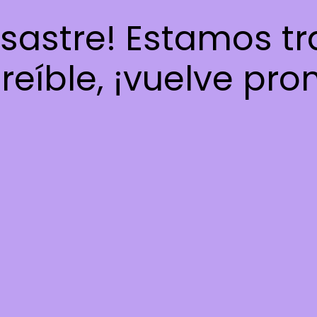
esastre! Estamos t
reíble, ¡vuelve pro