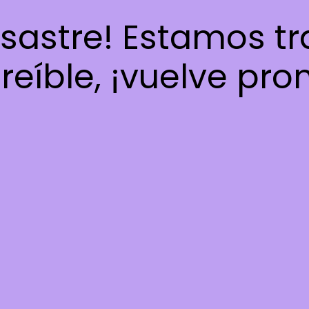
esastre! Estamos t
reíble, ¡vuelve pro