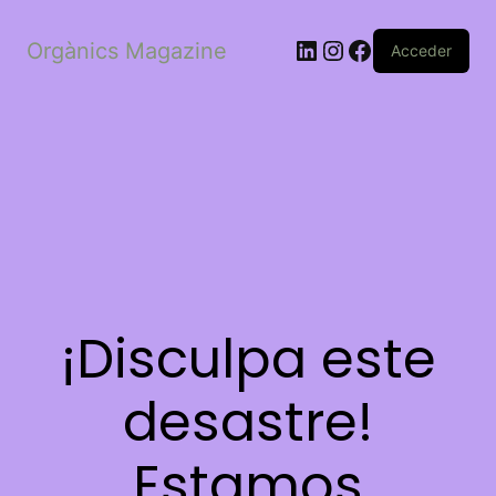
LinkedIn
Instagram
Facebook
Orgànics Magazine
Acceder
¡Disculpa este
desastre!
Estamos