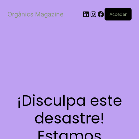
LinkedIn
Instagram
Facebook
Orgànics Magazine
Acceder
¡Disculpa este
desastre!
Estamos