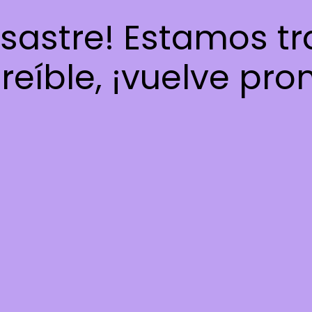
esastre! Estamos t
reíble, ¡vuelve pro