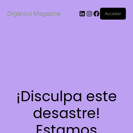
LinkedIn
Instagram
Facebook
Orgànics Magazine
Acceder
¡Disculpa este
desastre!
Estamos