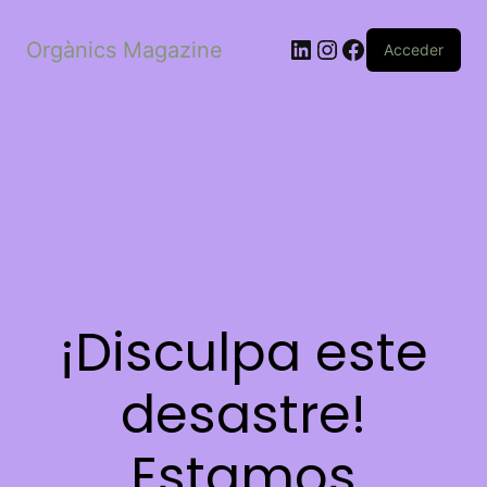
LinkedIn
Instagram
Facebook
Orgànics Magazine
Acceder
¡Disculpa este
desastre!
Estamos