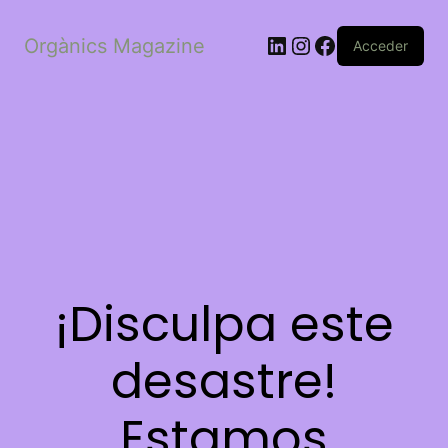
LinkedIn
Instagram
Facebook
Orgànics Magazine
Acceder
¡Disculpa este
desastre!
Estamos