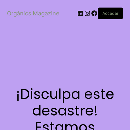
LinkedIn
Instagram
Facebook
Orgànics Magazine
Acceder
¡Disculpa este
desastre!
Estamos