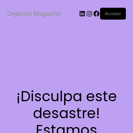
LinkedIn
Instagram
Facebook
Orgànics Magazine
Acceder
¡Disculpa este
desastre!
Estamos