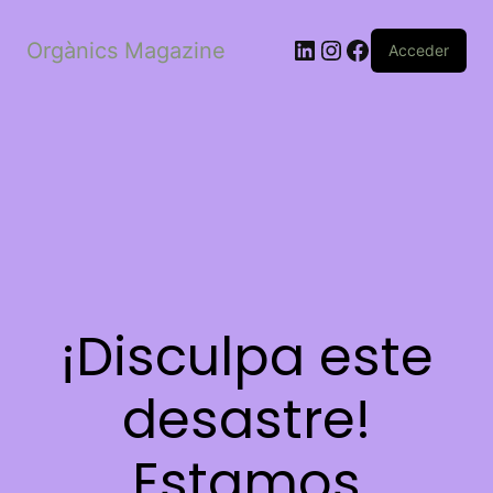
LinkedIn
Instagram
Facebook
Orgànics Magazine
Acceder
¡Disculpa este
desastre!
Estamos