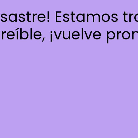
esastre! Estamos t
reíble, ¡vuelve pro