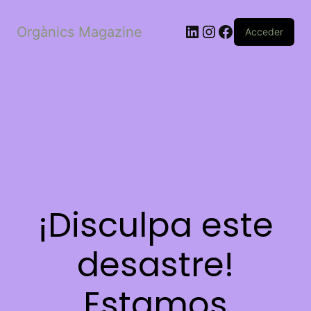
LinkedIn
Instagram
Facebook
Orgànics Magazine
Acceder
¡Disculpa este
desastre!
Estamos