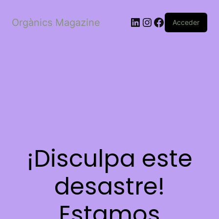
LinkedIn
Instagram
Facebook
Orgànics Magazine
Acceder
¡Disculpa este
desastre!
Estamos