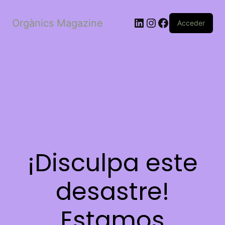
LinkedIn
Instagram
Facebook
Orgànics Magazine
Acceder
¡Disculpa este
desastre!
Estamos