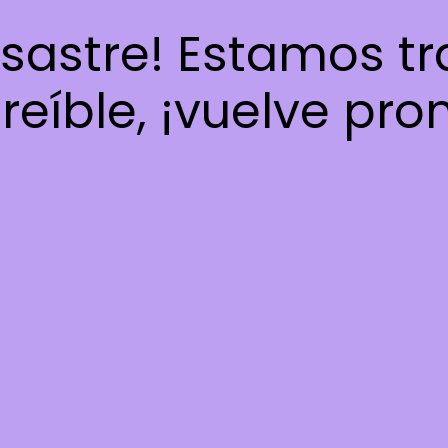
esastre! Estamos t
reíble, ¡vuelve pro