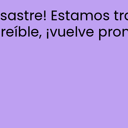
esastre! Estamos t
reíble, ¡vuelve pro