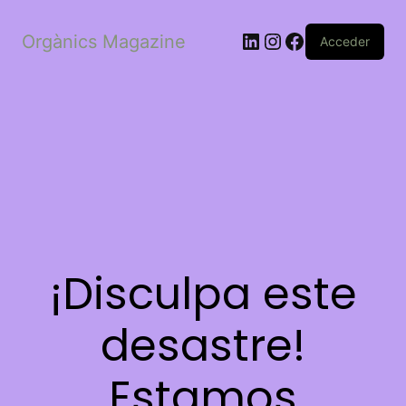
LinkedIn
Instagram
Facebook
Orgànics Magazine
Acceder
¡Disculpa este
desastre!
Estamos