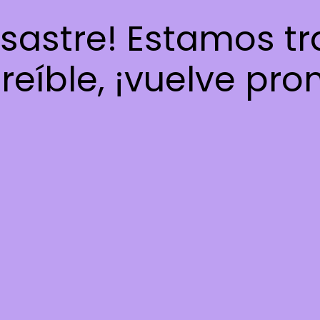
esastre! Estamos t
reíble, ¡vuelve pro