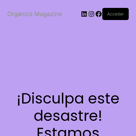
LinkedIn
Instagram
Facebook
Orgànics Magazine
Acceder
¡Disculpa este
desastre!
Estamos