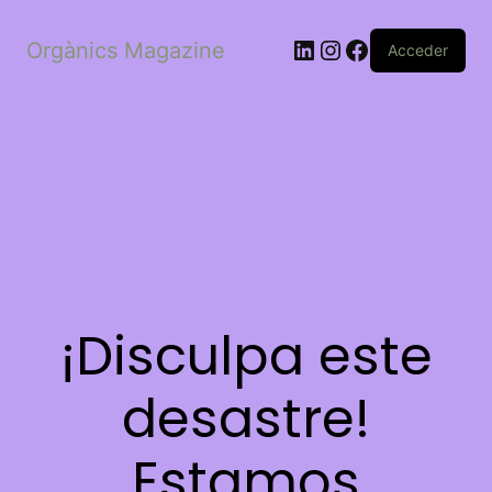
LinkedIn
Instagram
Facebook
Orgànics Magazine
Acceder
¡Disculpa este
desastre!
Estamos