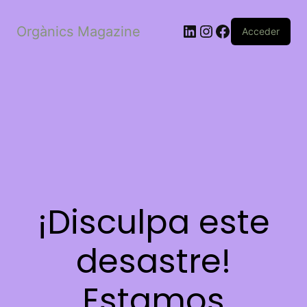
LinkedIn
Instagram
Facebook
Orgànics Magazine
Acceder
¡Disculpa este
desastre!
Estamos