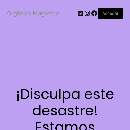
LinkedIn
Instagram
Facebook
Orgànics Magazine
Acceder
¡Disculpa este
desastre!
Estamos