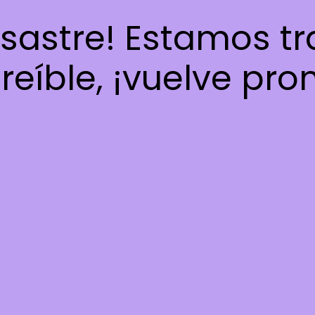
esastre! Estamos t
reíble, ¡vuelve pro