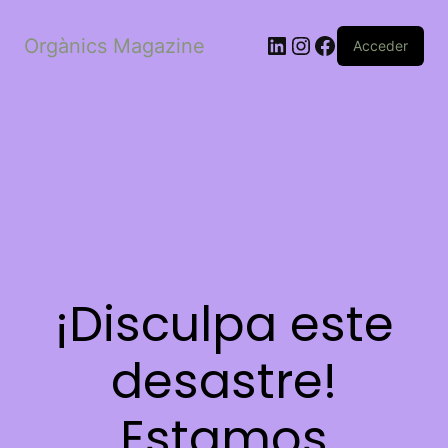
LinkedIn
Instagram
Facebook
Orgànics Magazine
Acceder
¡Disculpa este
desastre!
Estamos