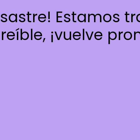
esastre! Estamos t
reíble, ¡vuelve pro