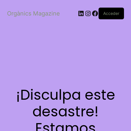
LinkedIn
Instagram
Facebook
Orgànics Magazine
Acceder
¡Disculpa este
desastre!
Estamos