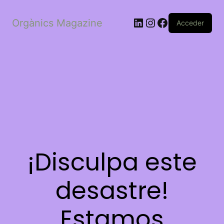
LinkedIn
Instagram
Facebook
Orgànics Magazine
Acceder
¡Disculpa este
desastre!
Estamos