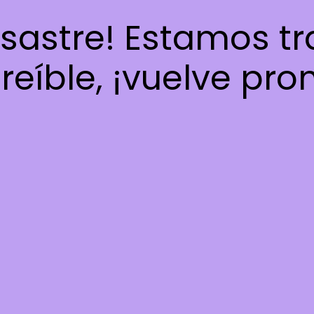
esastre! Estamos t
reíble, ¡vuelve pro