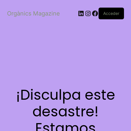
LinkedIn
Instagram
Facebook
Orgànics Magazine
Acceder
¡Disculpa este
desastre!
Estamos