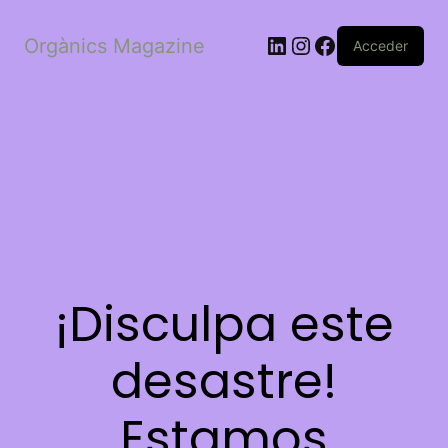
LinkedIn
Instagram
Facebook
Orgànics Magazine
Acceder
¡Disculpa este
desastre!
Estamos